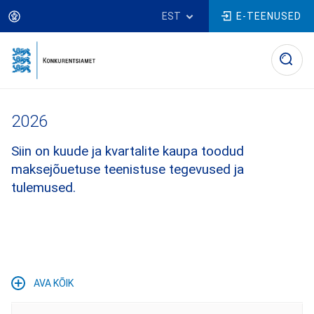
Liigu
EST
E-TEENUSED
edasi
põhisisu
juurde
Leivapuru
2026
Siin on kuude ja kvartalite kaupa toodud
maksejõuetuse teenistuse tegevused ja
tulemused.
AVA KÕIK